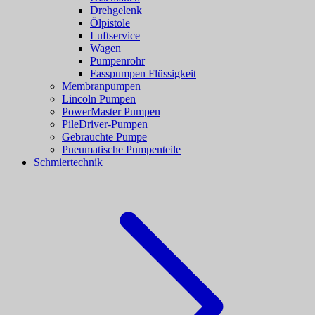
Drehgelenk
Ölpistole
Luftservice
Wagen
Pumpenrohr
Fasspumpen Flüssigkeit
Membranpumpen
Lincoln Pumpen
PowerMaster Pumpen
PileDriver-Pumpen
Gebrauchte Pumpe
Pneumatische Pumpenteile
Schmiertechnik