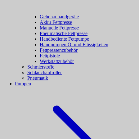
Gehe zu handgeräte
Akku-Fettpresse
Manuelle Fettpresse
Pneumatische Fettpresse
Handbediente Fettpumpe
Handpumpen Öl und Flüssigkeiten
Fettpressenzubehör
Fettpistole
Werkstattzubehör
Schmierstoffe
Schlauchaufroller
Pneumatik
Pumpen