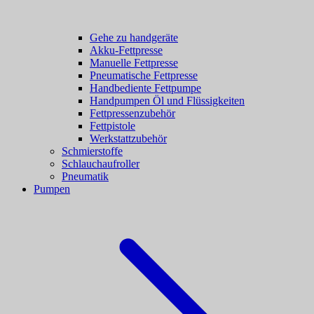
Gehe zu handgeräte
Akku-Fettpresse
Manuelle Fettpresse
Pneumatische Fettpresse
Handbediente Fettpumpe
Handpumpen Öl und Flüssigkeiten
Fettpressenzubehör
Fettpistole
Werkstattzubehör
Schmierstoffe
Schlauchaufroller
Pneumatik
Pumpen