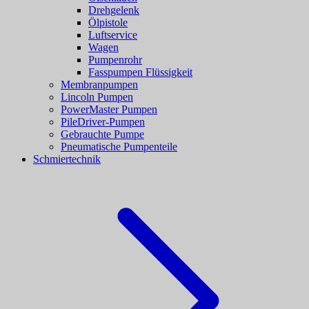
Drehgelenk
Ölpistole
Luftservice
Wagen
Pumpenrohr
Fasspumpen Flüssigkeit
Membranpumpen
Lincoln Pumpen
PowerMaster Pumpen
PileDriver-Pumpen
Gebrauchte Pumpe
Pneumatische Pumpenteile
Schmiertechnik