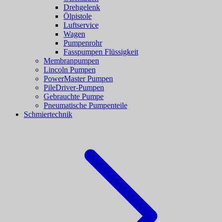
Drehgelenk
Ölpistole
Luftservice
Wagen
Pumpenrohr
Fasspumpen Flüssigkeit
Membranpumpen
Lincoln Pumpen
PowerMaster Pumpen
PileDriver-Pumpen
Gebrauchte Pumpe
Pneumatische Pumpenteile
Schmiertechnik