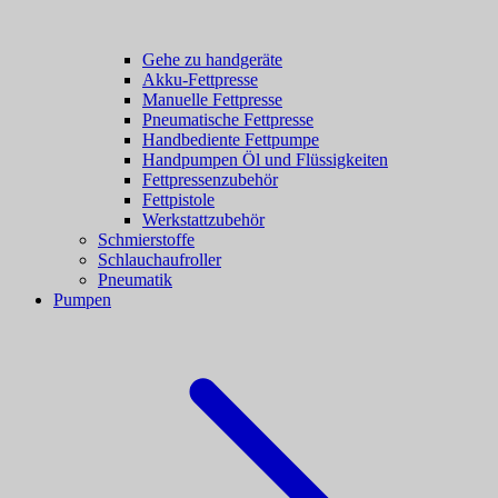
Gehe zu handgeräte
Akku-Fettpresse
Manuelle Fettpresse
Pneumatische Fettpresse
Handbediente Fettpumpe
Handpumpen Öl und Flüssigkeiten
Fettpressenzubehör
Fettpistole
Werkstattzubehör
Schmierstoffe
Schlauchaufroller
Pneumatik
Pumpen