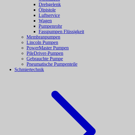
Drehgelenk
Ölpistole
Luftservice
Wagen
Pumpenrohr
Fasspumpen Flüssigkeit
Membranpumpen
Lincoln Pumpen
PowerMaster Pumpen
PileDriver-Pumpen
Gebrauchte Pumpe
Pneumatische Pumpenteile
Schmiertechnik