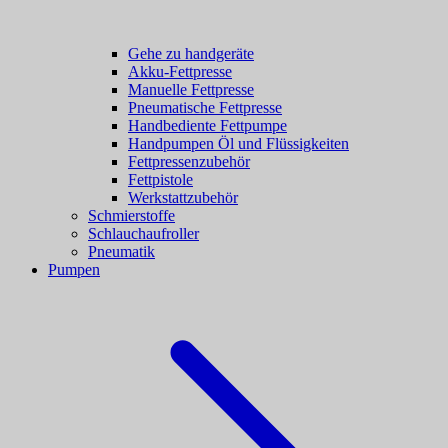
Gehe zu handgeräte
Akku-Fettpresse
Manuelle Fettpresse
Pneumatische Fettpresse
Handbediente Fettpumpe
Handpumpen Öl und Flüssigkeiten
Fettpressenzubehör
Fettpistole
Werkstattzubehör
Schmierstoffe
Schlauchaufroller
Pneumatik
Pumpen