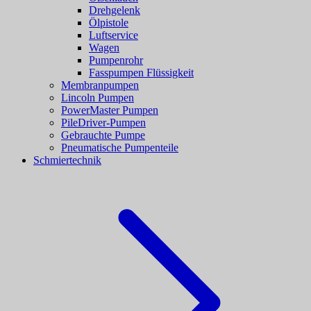
Drehgelenk
Ölpistole
Luftservice
Wagen
Pumpenrohr
Fasspumpen Flüssigkeit
Membranpumpen
Lincoln Pumpen
PowerMaster Pumpen
PileDriver-Pumpen
Gebrauchte Pumpe
Pneumatische Pumpenteile
Schmiertechnik