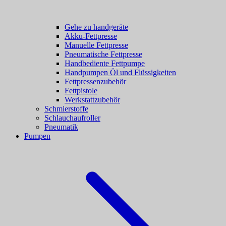
Gehe zu handgeräte
Akku-Fettpresse
Manuelle Fettpresse
Pneumatische Fettpresse
Handbediente Fettpumpe
Handpumpen Öl und Flüssigkeiten
Fettpressenzubehör
Fettpistole
Werkstattzubehör
Schmierstoffe
Schlauchaufroller
Pneumatik
Pumpen