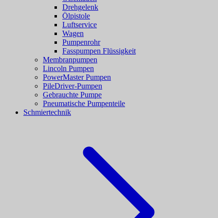
Drehgelenk
Ölpistole
Luftservice
Wagen
Pumpenrohr
Fasspumpen Flüssigkeit
Membranpumpen
Lincoln Pumpen
PowerMaster Pumpen
PileDriver-Pumpen
Gebrauchte Pumpe
Pneumatische Pumpenteile
Schmiertechnik