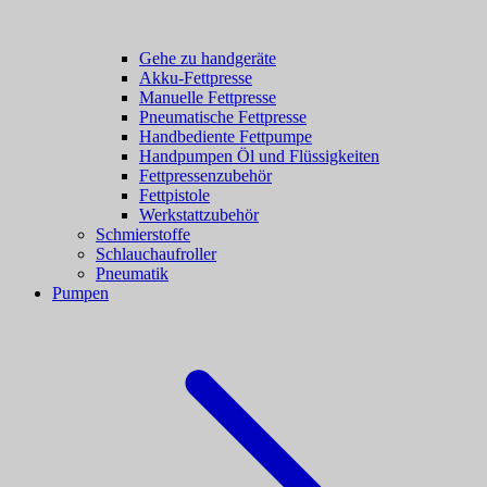
Gehe zu handgeräte
Akku-Fettpresse
Manuelle Fettpresse
Pneumatische Fettpresse
Handbediente Fettpumpe
Handpumpen Öl und Flüssigkeiten
Fettpressenzubehör
Fettpistole
Werkstattzubehör
Schmierstoffe
Schlauchaufroller
Pneumatik
Pumpen