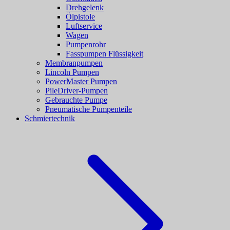
Drehgelenk
Ölpistole
Luftservice
Wagen
Pumpenrohr
Fasspumpen Flüssigkeit
Membranpumpen
Lincoln Pumpen
PowerMaster Pumpen
PileDriver-Pumpen
Gebrauchte Pumpe
Pneumatische Pumpenteile
Schmiertechnik