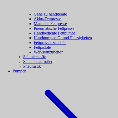
Gehe zu handgeräte
Akku-Fettpresse
Manuelle Fettpresse
Pneumatische Fettpresse
Handbediente Fettpumpe
Handpumpen Öl und Flüssigkeiten
Fettpressenzubehör
Fettpistole
Werkstattzubehör
Schmierstoffe
Schlauchaufroller
Pneumatik
Pumpen