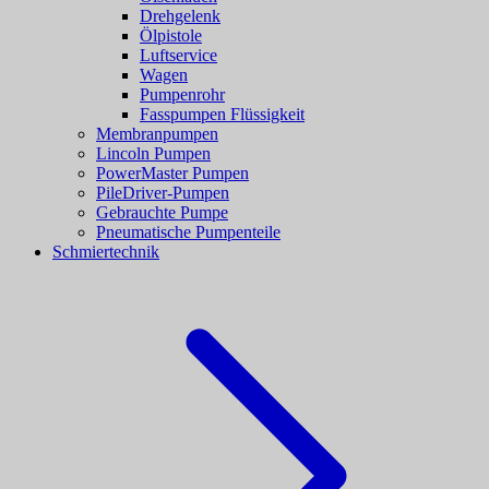
Drehgelenk
Ölpistole
Luftservice
Wagen
Pumpenrohr
Fasspumpen Flüssigkeit
Membranpumpen
Lincoln Pumpen
PowerMaster Pumpen
PileDriver-Pumpen
Gebrauchte Pumpe
Pneumatische Pumpenteile
Schmiertechnik