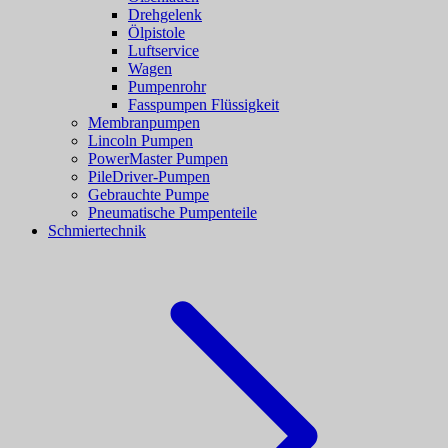
Drehgelenk
Ölpistole
Luftservice
Wagen
Pumpenrohr
Fasspumpen Flüssigkeit
Membranpumpen
Lincoln Pumpen
PowerMaster Pumpen
PileDriver-Pumpen
Gebrauchte Pumpe
Pneumatische Pumpenteile
Schmiertechnik