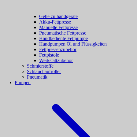
Gehe zu handgeräte
Akku-Fettpresse
Manuelle Fettpresse
Pneumatische Fettpresse
Handbediente Fettpumpe
Handpumpen Öl und Flüssigkeiten
Fettpressenzubehör
Fettpistole
Werkstattzubehör
Schmierstoffe
Schlauchaufroller
Pneumatik
Pumpen