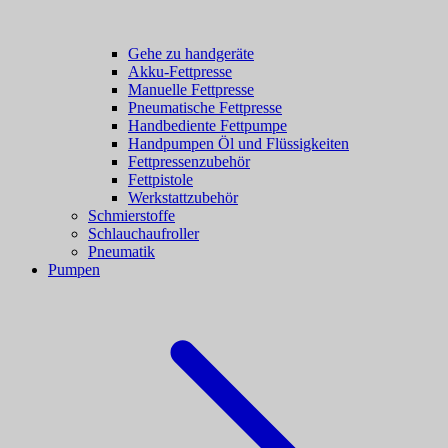
Gehe zu handgeräte
Akku-Fettpresse
Manuelle Fettpresse
Pneumatische Fettpresse
Handbediente Fettpumpe
Handpumpen Öl und Flüssigkeiten
Fettpressenzubehör
Fettpistole
Werkstattzubehör
Schmierstoffe
Schlauchaufroller
Pneumatik
Pumpen