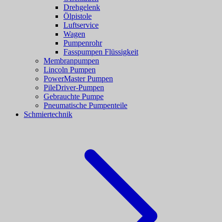
Drehgelenk
Ölpistole
Luftservice
Wagen
Pumpenrohr
Fasspumpen Flüssigkeit
Membranpumpen
Lincoln Pumpen
PowerMaster Pumpen
PileDriver-Pumpen
Gebrauchte Pumpe
Pneumatische Pumpenteile
Schmiertechnik