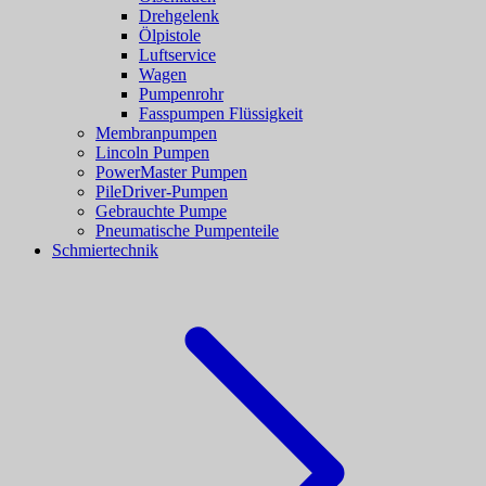
Drehgelenk
Ölpistole
Luftservice
Wagen
Pumpenrohr
Fasspumpen Flüssigkeit
Membranpumpen
Lincoln Pumpen
PowerMaster Pumpen
PileDriver-Pumpen
Gebrauchte Pumpe
Pneumatische Pumpenteile
Schmiertechnik