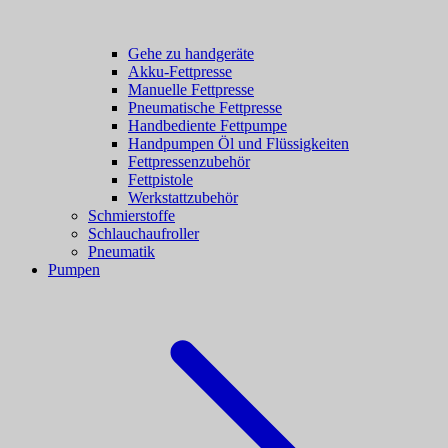
Gehe zu handgeräte
Akku-Fettpresse
Manuelle Fettpresse
Pneumatische Fettpresse
Handbediente Fettpumpe
Handpumpen Öl und Flüssigkeiten
Fettpressenzubehör
Fettpistole
Werkstattzubehör
Schmierstoffe
Schlauchaufroller
Pneumatik
Pumpen