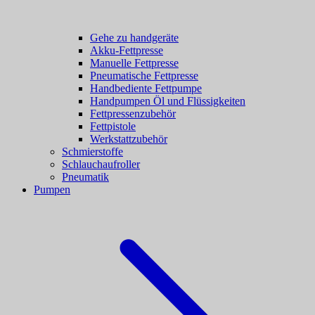
Gehe zu handgeräte
Akku-Fettpresse
Manuelle Fettpresse
Pneumatische Fettpresse
Handbediente Fettpumpe
Handpumpen Öl und Flüssigkeiten
Fettpressenzubehör
Fettpistole
Werkstattzubehör
Schmierstoffe
Schlauchaufroller
Pneumatik
Pumpen