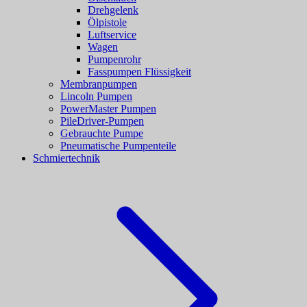
Drehgelenk
Ölpistole
Luftservice
Wagen
Pumpenrohr
Fasspumpen Flüssigkeit
Membranpumpen
Lincoln Pumpen
PowerMaster Pumpen
PileDriver-Pumpen
Gebrauchte Pumpe
Pneumatische Pumpenteile
Schmiertechnik