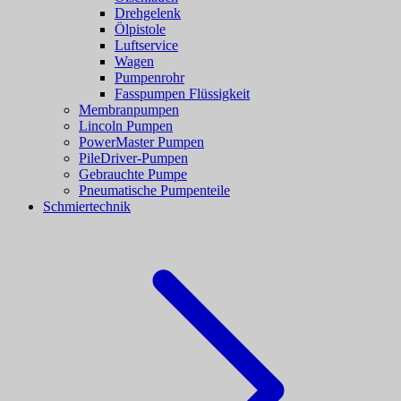
Drehgelenk
Ölpistole
Luftservice
Wagen
Pumpenrohr
Fasspumpen Flüssigkeit
Membranpumpen
Lincoln Pumpen
PowerMaster Pumpen
PileDriver-Pumpen
Gebrauchte Pumpe
Pneumatische Pumpenteile
Schmiertechnik