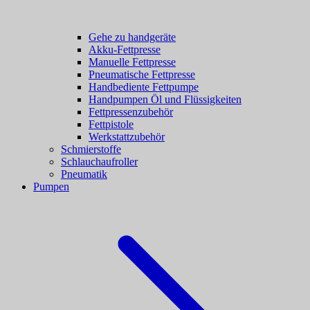
Gehe zu handgeräte
Akku-Fettpresse
Manuelle Fettpresse
Pneumatische Fettpresse
Handbediente Fettpumpe
Handpumpen Öl und Flüssigkeiten
Fettpressenzubehör
Fettpistole
Werkstattzubehör
Schmierstoffe
Schlauchaufroller
Pneumatik
Pumpen