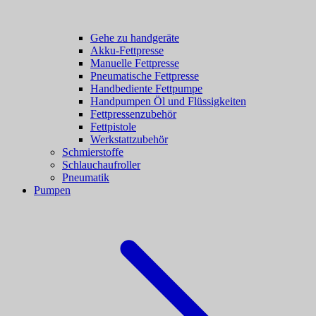
Gehe zu handgeräte
Akku-Fettpresse
Manuelle Fettpresse
Pneumatische Fettpresse
Handbediente Fettpumpe
Handpumpen Öl und Flüssigkeiten
Fettpressenzubehör
Fettpistole
Werkstattzubehör
Schmierstoffe
Schlauchaufroller
Pneumatik
Pumpen