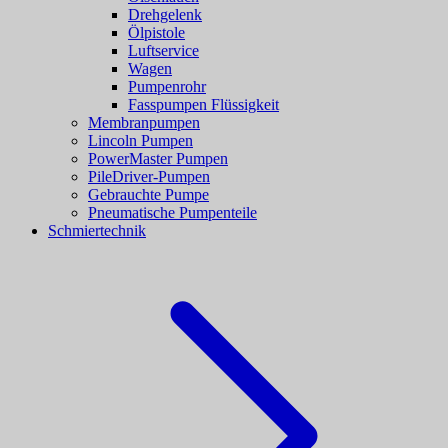
Drehgelenk
Ölpistole
Luftservice
Wagen
Pumpenrohr
Fasspumpen Flüssigkeit
Membranpumpen
Lincoln Pumpen
PowerMaster Pumpen
PileDriver-Pumpen
Gebrauchte Pumpe
Pneumatische Pumpenteile
Schmiertechnik