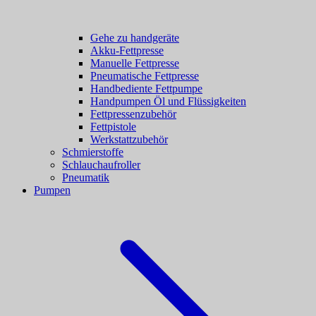
Gehe zu handgeräte
Akku-Fettpresse
Manuelle Fettpresse
Pneumatische Fettpresse
Handbediente Fettpumpe
Handpumpen Öl und Flüssigkeiten
Fettpressenzubehör
Fettpistole
Werkstattzubehör
Schmierstoffe
Schlauchaufroller
Pneumatik
Pumpen