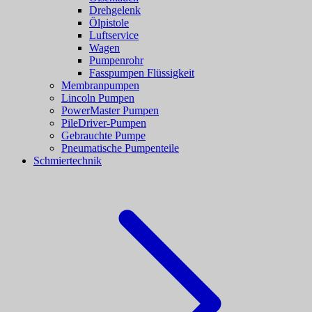
Drehgelenk
Ölpistole
Luftservice
Wagen
Pumpenrohr
Fasspumpen Flüssigkeit
Membranpumpen
Lincoln Pumpen
PowerMaster Pumpen
PileDriver-Pumpen
Gebrauchte Pumpe
Pneumatische Pumpenteile
Schmiertechnik