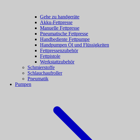
Gehe zu handgeräte
Akku-Fettpresse
Manuelle Fettpresse
Pneumatische Fettpresse
Handbediente Fettpumpe
Handpumpen Öl und Flüssigkeiten
Fettpressenzubehör
Fettpistole
Werkstattzubehör
Schmierstoffe
Schlauchaufroller
Pneumatik
Pumpen