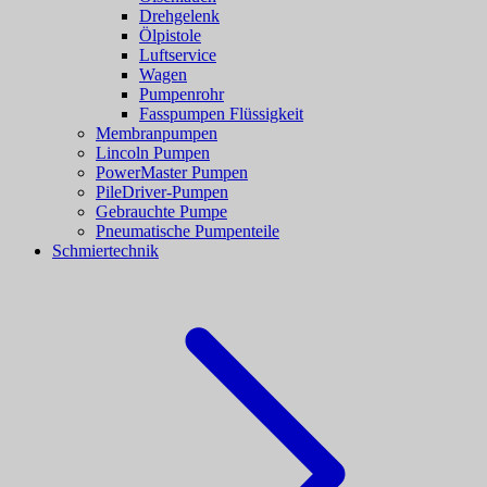
Drehgelenk
Ölpistole
Luftservice
Wagen
Pumpenrohr
Fasspumpen Flüssigkeit
Membranpumpen
Lincoln Pumpen
PowerMaster Pumpen
PileDriver-Pumpen
Gebrauchte Pumpe
Pneumatische Pumpenteile
Schmiertechnik