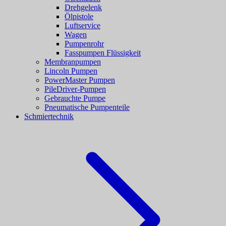
Drehgelenk
Ölpistole
Luftservice
Wagen
Pumpenrohr
Fasspumpen Flüssigkeit
Membranpumpen
Lincoln Pumpen
PowerMaster Pumpen
PileDriver-Pumpen
Gebrauchte Pumpe
Pneumatische Pumpenteile
Schmiertechnik