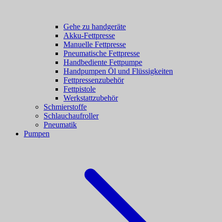
Gehe zu handgeräte
Akku-Fettpresse
Manuelle Fettpresse
Pneumatische Fettpresse
Handbediente Fettpumpe
Handpumpen Öl und Flüssigkeiten
Fettpressenzubehör
Fettpistole
Werkstattzubehör
Schmierstoffe
Schlauchaufroller
Pneumatik
Pumpen